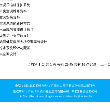
空调压缩机保护系统
中央空调维修资料
空调安装资料
空调系统的新风方式
水系统的节能设计探讨
级酒店中央空调设计
幼保健院病房大楼空调系统设计
冷水系统设计与配置
央空调设计
当前第
1
页 共
1
页 每页
20
条 共有
10
条记录 < 上一页
电话：020-26274798 地址：广州市白云区石槎路金新二街73号
版权所有：
广东恒果机电安装工程有限公司
粤ICP备19115906号
Site Map
|
Recruitment
|
Legal statement
|
About Us
|
Contact Us