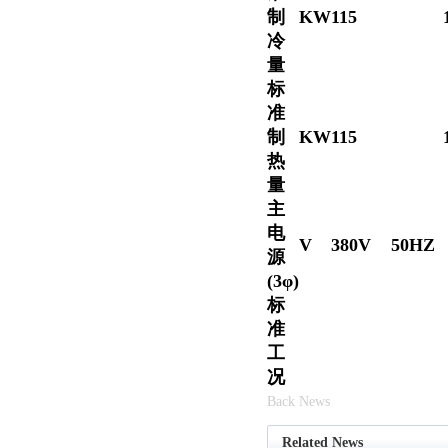
制
KW
115
冷
量
标
准
制
KW
115
热
量
主
电
V
380V 50HZ
源
(3φ)
标
准
工
况
Back News
Related News