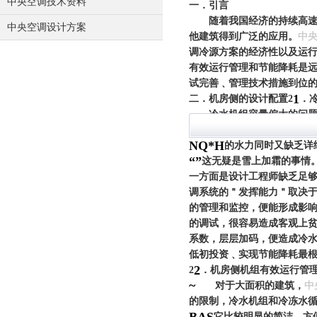
中央空调技术资料
一．引言
随着我国经济的持续高速发
中央空调设计方案
他建筑得到广泛的应用。
中
调冷源方案的经济性以及运
有效运行管理和节能降耗是
试完善﹑管理技术措施到位
1
二．机房侧的设计配置
2
．
冷水机组容量偏大的问题
工程建设初投资，另一方面
N
Q*H
的水力同时又缺乏详
“
”
这无疑是雪上加霜的事情
一方面是设计工程师缺乏足
调系统的＂发挥能力＂取决
的管理和监控，便能形成影
的调试，很容易造成客观上
系数，层层加码，便造成冷
低初投资﹑实现节能降耗最
2
2
．
机房侧机组有效运行管
~
对于大面积的建筑，
中
的限制，冷水机组和冷冻水
它比较明显的简洁﹑方