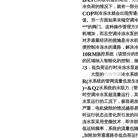
BAS
冷负荷的情况下，就有一部
COP
则冷冻水就会出现旁通
值。另一方面如果末端空调
“
”
的阀门。这种操作管理方
耗增加，而且空调冷冻水泵
对矛盾最经济的措施是冷水
便控制冷冻水的通路，解决
10
RMB
控系统（该部分的
的区域纳入智能化的控制，
3
2
．
低负荷运行时冷冻水泵
大型的
中央空调
冷水系
R(
水系统的管网流量也发生
)=&Q2
水系统的水阻力
（管
时空调冷水泵超流量运行，
水泵运行的工况下，极容易
严重，电机烧毁的情况越容
时运行状态点变化所引发的
冻水泵采用变频技术，即并
低运转频率，系统的流量也
,
加附加旁通通路
非低负荷运