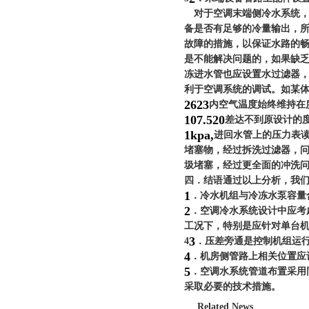
对于空调末端侧冷水系统，
备是否有足够的冷量输出，
故障的措施，以保证水路的
是不能解决问题的，如果缺
冻进水管也应设置水过滤器
利于空调系统的调试。如某
26
23
内空气温度始终维持在
10
7.5
20
差达不到原设计的
1kpa,
进回水管上的压力表
堵塞物，经过拆洗过滤器，
圾堵塞，经过更全面的冲洗
四．结语
通过以上分析，我
1
．
冷水机组与冷冻水泵容量
2
．
空调冷水系统设计中应考
工况下，特别是应针对单台
3
4
．
压差旁通是控制机组运
4
．
机房侧管路上相关位置应
5
．
空调水系统管道布置采用
采取必要的技术措施。
Related News