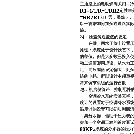
主通路上的电动蝶阀关闭，
R1
=1/
1/R
+1/R
R2
定性来
=R
R2
R1
力）
旁，显然
﹥
。
以干管增加附加旁通通路实
施。
4
2
．
压差旁通差值的设定
在供﹑回水干管上设置压差
原理：系统处于设计状态下
的差值。但是大多数已投入
动二通便形同虚设。从水力
足，而压差值设定偏大，则
统的电耗。所以设计中须重
常来调节机组的运行台数
5
2
．
机房侧管路上控制配件
空调冷水系统安装完毕，在
度计的设置对于空调冷水系
温度计的设置可以初步判断
﹑集分水器，借助于压力表
参加一个空调工程的首次调
80KPa
系统的分水器的压力