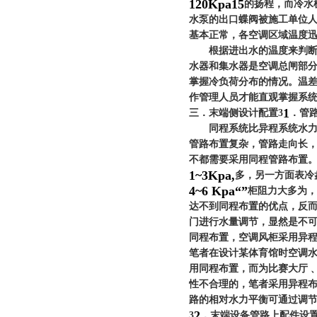
120Kpa
15
的扬程，而冷水
水泵的出口蝶阀被施工单位
基本正常，各空调区域温度
根据进出水的温度来判断系
水器和集水器是空调总闸部
掌握冷负荷分布的情况。温
作管理人员才能直观掌握系
1
三．末端侧设计配置
3
．
管
同程系统比异程系统水力工
管路布置复杂，管路走向长
不都需要采用同程管路布置
1~3Kpa,
多，另一方面表冷
4~6 Kpa
“
”
柜阻力大多为
，
达不到同程布置的优点，反
门进行水量调节，显然是不
同程布置，空调风柜采用异
笔者在设计某体育馆时空调
用同程布置，而为比赛大厅
性不合理的，笔者采用异程
路的相对水力平衡可通过调
2
3
．
末端设备管路上配件设