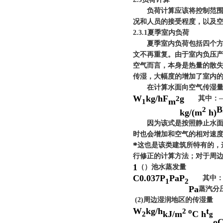
负荷计算应该将控制范围内
况和人员的接受程度，以及
2.3.1
夏季室内负荷
夏季室内负荷包括四个方面
文不再重复。由于室内负压
空气而言，本身是热量的散
传湿，大幅度的增加了室内
在计算水面向空气传湿量时
W
kg/h
F
g
2
其中：
m
1
B
2
kg/(m
h)
因为该式是按照静止水面和
时也会增加和空气的相对速
*
这也是该类建筑所特有的，
行修正的计算方法；对于周
1
（
）池水蒸发量
C
0.037
P
Pa
P
其中
1
2
Pa
蒸汽分
(2)
周边湿润地区的传湿量
W
kg/h
t
2 o
kJ/m
C h
2
g
o