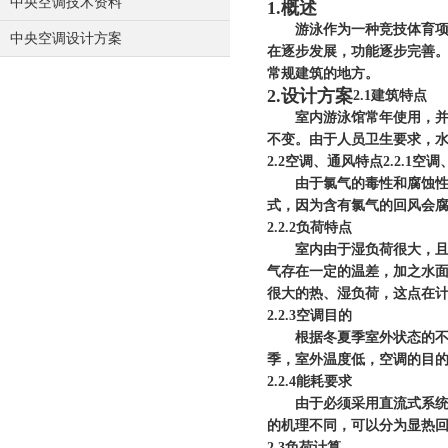
中央空调技术资料
1.
概述
游泳作为一种竞技体育项目
中央空调设计方案
在逐步发展，功能逐步完善
常规建筑的地方。
2.
设计方案
2.1
建筑特点
室内游泳馆常年使用，并且
不变。由于人员卫生要求，
2.2
空调、通风特点
2.2.1
空调
由于氯气的毒性和腐蚀性，
式，因为含有氯气的回风会
2.2.2
负荷特点
室内由于湿负荷很大，且常
气存在一定的温差，加之水
很大的热、湿负荷，这点在
2.2.3
空调目的
根据冬夏季室外状态的不同
季，室外温度低，空调的目
2.2.4
能耗要求
由于必须采用直流式系统，
的机理不同，可以分为显热
2.3
负荷计算