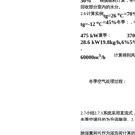
30%
根据能耗计算，冬季
回收部分室内的水分。
=70
2.6
计算实例
o
tg=26
C
=45%
o
冬季：
，
tg=-12
C
475 kW
370
夏季：
28.6 kW
19.8kg/h,
6%
5
。
3
计算得到风
60000m
/h
冬季空气处理过程：
2.7
小结
2.7.1
系统采用直流式
冬季空调目的为升温降湿。
2.
夏季负荷计算中，空气向水
除湿量则可作为湿负荷计算