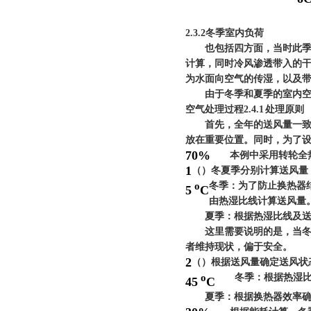
2.3.2
冬季室内负荷
也包括四方面，当时此季节
计算，同时冷风渗透带入的
为水面向空气的传湿，以及
由于冬季和夏季的室内空气
空气处理过程
2.4.1
处理原则
首先，全年的送风量一致，
放在重要位置。同时，为了
70%
本例中采用转轮全热
1
（
）冬夏季分别计算送风量
o
冬季：为了防止换热器
5
C
由热湿比线计算送风量
夏季：根据热湿比线及送
这里需要说明的是，当冬季
者维持现状，偏于安全。
2
（
）根据送风量确定送风状
o
冬季：根据热湿比线
45
C
夏季：根据换热器效率确定