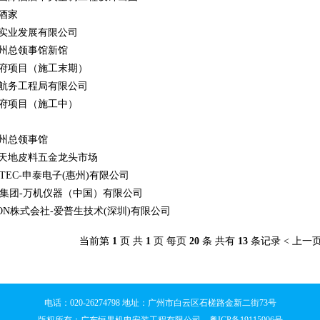
酒家
实业发展有限公司
州总领事馆新馆
府项目（施工末期）
航务工程局有限公司
府项目（施工中）
州总领事馆
天地皮料五金龙头市场
TEC-申泰电子(惠州)有限公司
S集团-万机仪器（中国）有限公司
SON株式会社-爱普生技术(深圳)有限公司
当前第
1
页 共
1
页 每页
20
条 共有
13
条记录 < 上一页
电话：020-26274798 地址：广州市白云区石槎路金新二街73号